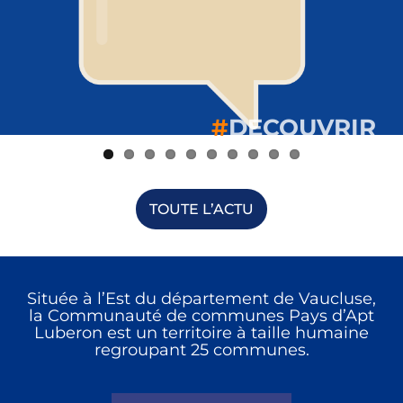
#
#
#
#
#
#
#
#
#
#
DECOUVRIR
DECOUVRIR
DECOUVRIR
DECOUVRIR
DECOUVRIR
DECOUVRIR
DECOUVRIR
DECOUVRIR
DECOUVRIR
DECOUVRIR
TOUTE L’ACTU
Située à l’Est du département de Vaucluse,
la Communauté de communes Pays d’Apt
Luberon est un territoire à taille humaine
regroupant 25 communes.