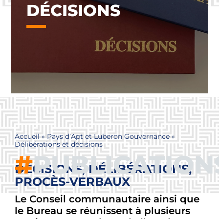
DÉCISIONS
Accueil
»
Pays d’Apt et Luberon Gouvernance
»
Délibérations et décisions
#
PUBLICATION
DÉCISIONS, DÉLIBÉRATIONS,
PROCÈS-VERBAUX
Le Conseil communautaire ainsi que
le Bureau se réunissent à plusieurs