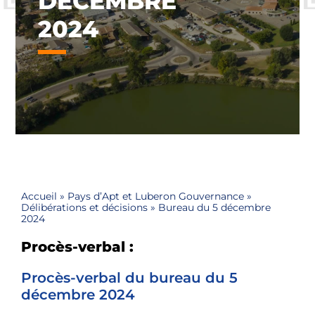
DÉCEMBRE
2024
Accueil
»
Pays d’Apt et Luberon Gouvernance
»
Délibérations et décisions
»
Bureau du 5 décembre
2024
Procès-verbal :
Procès-verbal du bureau du 5
décembre 2024