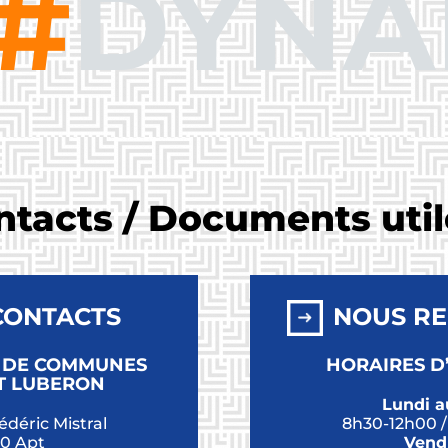
#
DYNA
ntacts / Documents util
CONTACTS
NOUS RE
 DE COMMUNES
HORAIRES D
PT LUBERON
Lundi au
édéric Mistral
8h30-12h00 /
0 Apt
Vendr