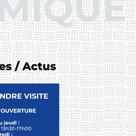
MIQUE
es / Actus
NDRE VISITE
’OUVERTURE
 jeudi :
 13h30-17h00
edi :