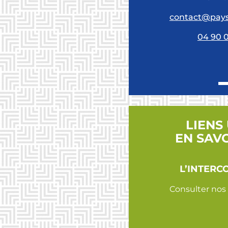
contact@pays
04 90 
LIENS
EN SAV
L’INTERC
Consulter nos 