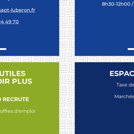
8h30-12h00 /
apt-luberon.fr
04 49 70
 UTILES
ESPAC
OIR PLUS
Taxe de
Marchés
O RECRUTE
offres d’emploi