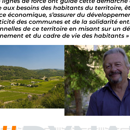
 lignes de force ont guidé cette démarche
 aux besoins des habitants du territoire,
ce économique, s’assurer du développement 
ticité des communes et de la solidarité entre
nnelles de ce territoire en misant sur un 
nnement et du cadre de vie des habitants »