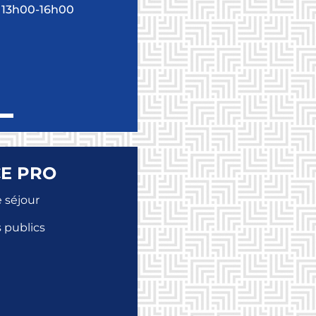
 13h00-16h00
E PRO
 séjour
 publics