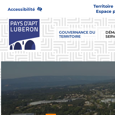
Passer
Territoire
au
Accessibilité
Espace 
contenu
GOUVERNANCE DU
DÉM
TERRITOIRE
SERV