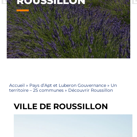
ROUSSILLON
Accueil
»
Pays d’Apt et Luberon Gouvernance
»
Un
territoire – 25 communes
»
Découvrir Roussillon
VILLE DE ROUSSILLON