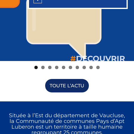
#
#
#
#
#
#
#
#
#
#
DECOUVRIR
DECOUVRIR
DECOUVRIR
DECOUVRIR
DECOUVRIR
DECOUVRIR
DECOUVRIR
DECOUVRIR
DECOUVRIR
DECOUVRIR
TOUTE L’ACTU
Située à l’Est du département de Vaucluse,
la Communauté de communes Pays d’Apt
Luberon est un territoire à taille humaine
regroupant 25 communes.