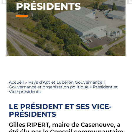
PRÉSIDENTS
Accueil
»
Pays d’Apt et Luberon Gouvernance
»
Gouvernance et organisation politique
»
Président et
Vice-présidents
LE PRÉSIDENT ET SES VICE-
PRÉSIDENTS
Gilles RIPERT, maire de Caseneuve, a
été élu par le Conseil communautaire