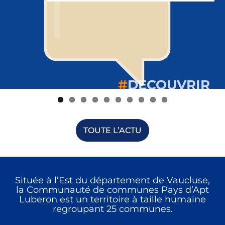
#
#
#
#
#
#
#
#
#
#
DECOUVRIR
DECOUVRIR
DECOUVRIR
DECOUVRIR
DECOUVRIR
DECOUVRIR
DECOUVRIR
DECOUVRIR
DECOUVRIR
DECOUVRIR
TOUTE L’ACTU
Située à l’Est du département de Vaucluse,
la Communauté de communes Pays d’Apt
Luberon est un territoire à taille humaine
regroupant 25 communes.