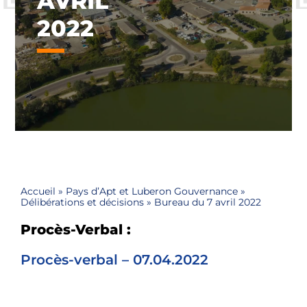
AVRIL
2022
Accueil
»
Pays d’Apt et Luberon Gouvernance
»
Délibérations et décisions
»
Bureau du 7 avril 2022
Procès-Verbal :
Procès-verbal – 07.04.2022