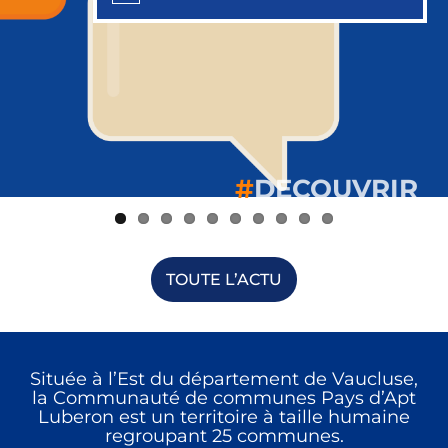
#
#
#
#
#
#
#
#
#
#
DECOUVRIR
DECOUVRIR
DECOUVRIR
DECOUVRIR
DECOUVRIR
DECOUVRIR
DECOUVRIR
DECOUVRIR
DECOUVRIR
DECOUVRIR
TOUTE L’ACTU
Située à l’Est du département de Vaucluse,
la Communauté de communes Pays d’Apt
Luberon est un territoire à taille humaine
regroupant 25 communes.