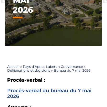
MAI
2026
Accueil
»
Pays d’Apt et Luberon Gouvernance
»
Délibérations et décisions
»
Bureau du 7 mai 2026
Procès-verbal :
Procès-verbal du bureau du 7 mai
2026
Annexes :