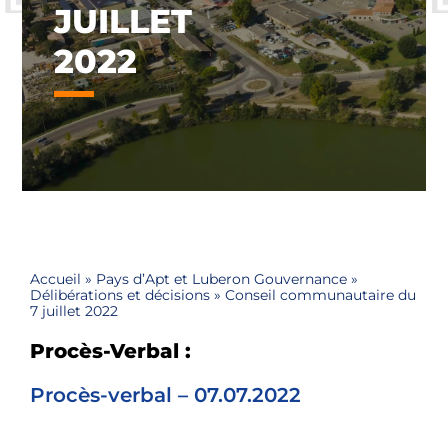
JUILLET
2022
Accueil
»
Pays d’Apt et Luberon Gouvernance
»
Délibérations et décisions
»
Conseil communautaire du
7 juillet 2022
Procès-Verbal :
Procès-verbal – 07.07.2022