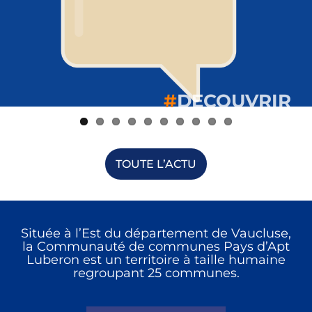
#
#
#
#
#
#
#
#
#
#
DECOUVRIR
DECOUVRIR
DECOUVRIR
DECOUVRIR
DECOUVRIR
DECOUVRIR
DECOUVRIR
DECOUVRIR
DECOUVRIR
DECOUVRIR
TOUTE L’ACTU
Située à l’Est du département de Vaucluse,
la Communauté de communes Pays d’Apt
Luberon est un territoire à taille humaine
regroupant 25 communes.