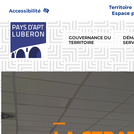
Passer
Territoire
au
Accessibilité
Espace 
contenu
GOUVERNANCE DU
DÉM
TERRITOIRE
SERV