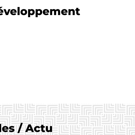
développement
es / Actu