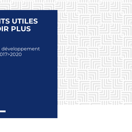
S UTILES
IR PLUS
de développement
017>2020