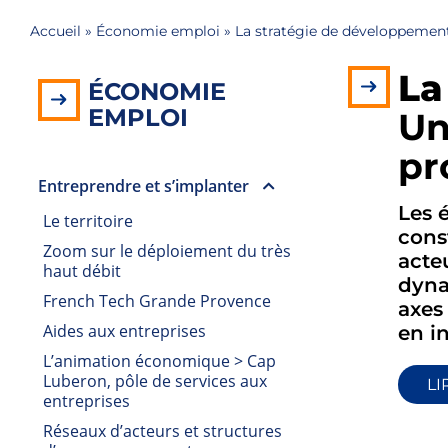
Accueil
»
Économie emploi
»
La stratégie de développeme
La
ÉCONOMIE
EMPLOI
Un
pr
Entreprendre et s’implanter
Les 
Le territoire
cons
Zoom sur le déploiement du très
acte
haut débit
dyna
French Tech Grande Provence
axes
Aides aux entreprises
en i
L’animation économique > Cap
Luberon, pôle de services aux
LI
entreprises
Réseaux d’acteurs et structures