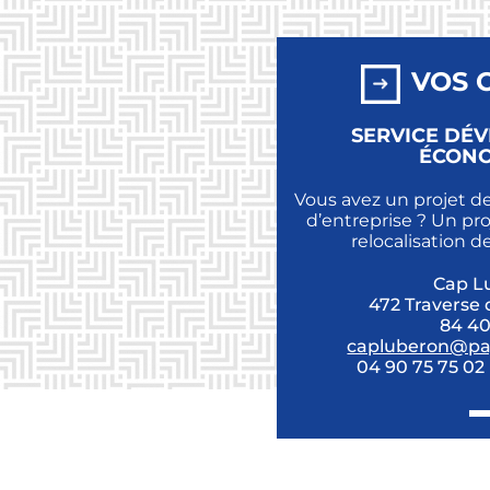
VOS 
SERVICE DÉ
ÉCON
Vous avez un projet de
d’entreprise ? Un pr
relocalisation d
Cap L
472 Traverse
84 4
capluberon@pay
04 90 75 75 02 