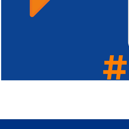
#
#
#
#
#
#
#
#
#
#