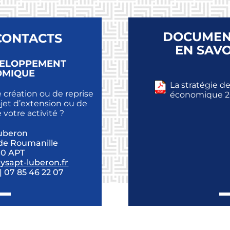
DOCUMENT
CONTACTS
EN SAVO
VELOPPEMENT
OMIQUE
La stratégie 
 création ou de reprise
économique 2
ojet d’extension ou de
e votre activité ?
uberon
 de Roumanille
00 APT
sapt-luberon.fr
| 07 85 46 22 07