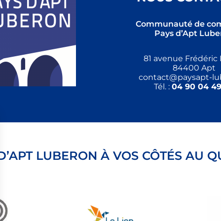
Communauté de co
Pays d’Apt Lube
81 avenue Frédéric 
84400 Apt
contact@paysapt-lub
Tél. :
04 90 04 49
 D’APT LUBERON À VOS CÔTÉS AU Q