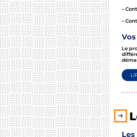
– Cont
– Con
Vos 
Le pr
différ
démarr
LI
L
Les 