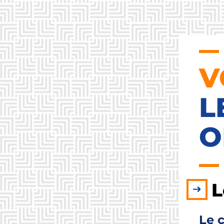
V
L
O
L
Le c