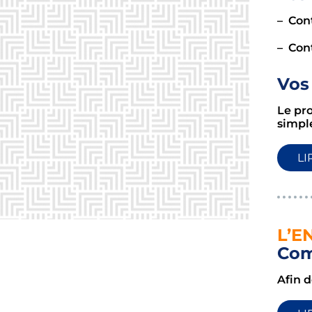
– Con
– Con
Vos 
Le pr
simpl
LI
L’E
Com
Afin d