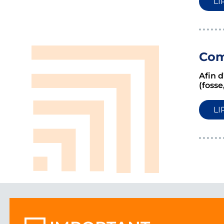
LI
Com
Afin d
(fosse
LI