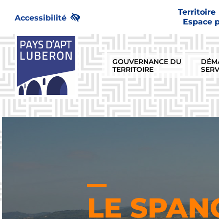
Passer
Territoire
au
Accessibilité
Espace 
contenu
GOUVERNANCE DU
DÉM
TERRITOIRE
SERV
LE SPAN