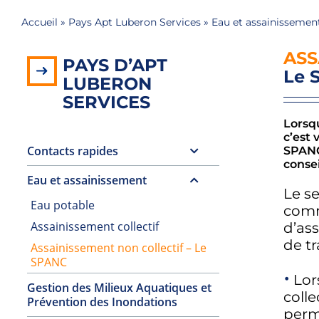
Accueil
»
Pays Apt Luberon Services
»
Eau et assainissemen
ASS
PAYS D’APT
Le 
LUBERON
SERVICES
Lorsqu
c’est 
Contacts rapides
SPANC
consei
Eau et assainissement
Le se
Eau potable
comm
Assainissement collectif
d’as
de t
Assainissement non collectif – Le
SPANC
Lor
Gestion des Milieux Aquatiques et
colle
Prévention des Inondations
perm