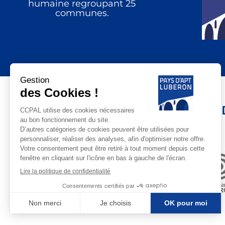
humaine regroupant 25
communes.
LE PAYS