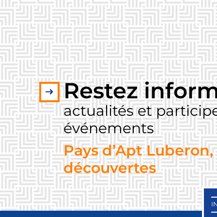
Restez inform
actualités et partici
événements
Pays d’Apt Luberon, 
découvertes
I
S
S
O
O
O
O
A
O
O