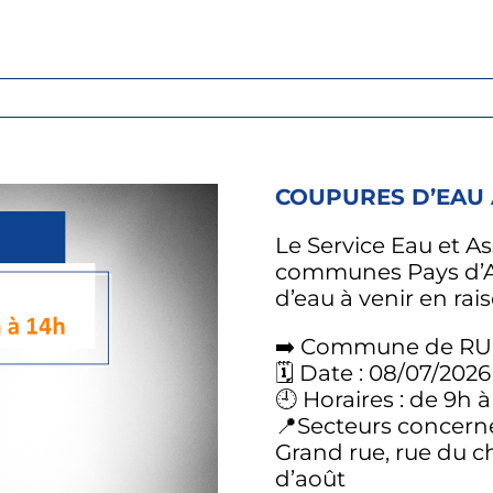
COUPURES D’EAU
Le Service Eau et 
communes Pays d’A
d’eau à venir en rai
➡️ Commune de RU
🗓️ Date : 08/07/2026
🕘 Horaires : de 9h à
📍Secteurs concerné
Grand rue, rue du c
d’août