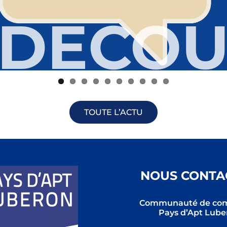
DECOU
DECOU
DECOU
DECOU
DECOU
DECOU
DECOU
DECOU
DECOU
DECOU
TOUTE L’ACTU
NOUS CONTA
Communauté de co
Pays d’Apt Lube