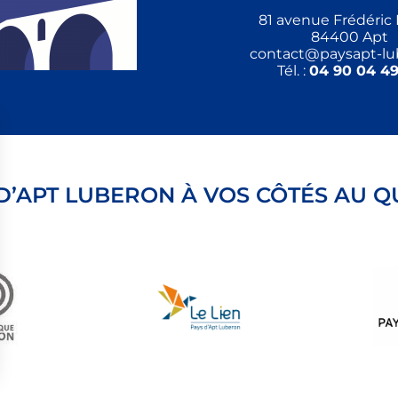
81 avenue Frédéric 
84400 Apt
contact@paysapt-lub
Tél. :
04 90 04 49
 D’APT LUBERON À VOS CÔTÉS AU Q