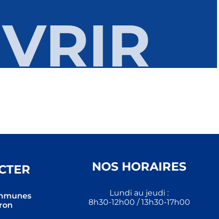
VRIR
VRIR
VRIR
VRIR
VRIR
VRIR
VRIR
VRIR
VRIR
VRIR
NOS HORAIRES
CTER
Lundi au jeudi :
mmunes
8h30-12h00 / 13h30-17h00
ron