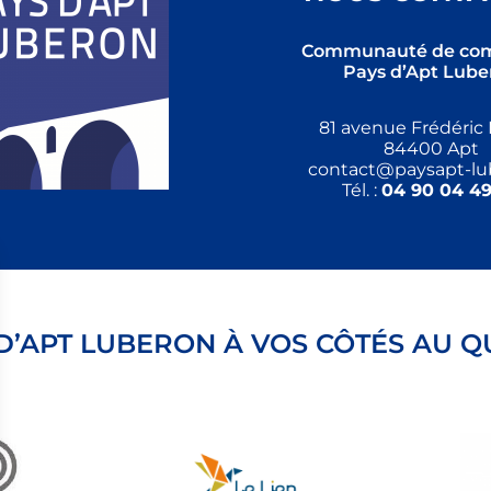
Communauté de co
Pays d’Apt Lube
81 avenue Frédéric 
84400 Apt
contact@paysapt-lub
Tél. :
04 90 04 49
 D’APT LUBERON À VOS CÔTÉS AU Q