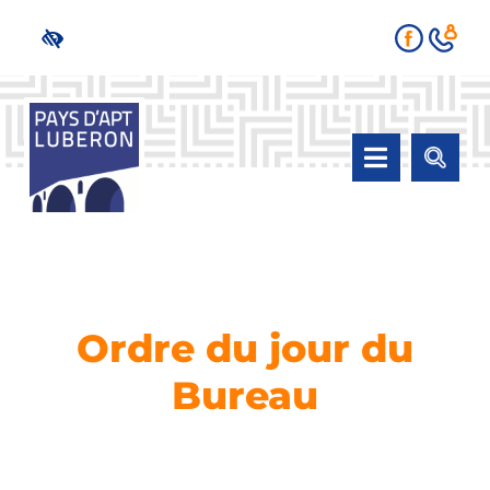
Passer
au
contenu
Navigati
à
Gouvernance du territoire
bascule
Ordre du jour du
Bureau